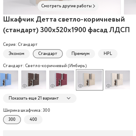
Смотреть другие работы
Шкафчик Детта светло-коричневый
Шкафчик Детта светло-коричневый (стандарт) 30
Шкаф
(стандарт) 300x520x1900 фасад ЛДСП
Серия: Стандарт
Эконом
Стандарт
Премиум
HPL
Стандарт: Светло-коричневый (Имбирь)
Показать еще 21 вариант
Ширина шкафчика: 300
300
400