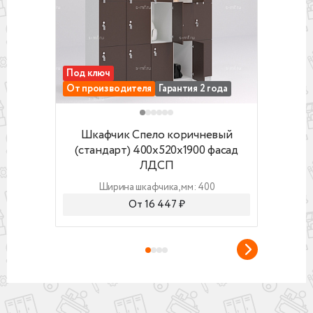
Под ключ
Гаран
От производителя
Гарантия 2 года
От п
Шкафчик Спело коричневый (стандарт) 40
Шкафч
Шкафчик Спело коричневый
Шкаф
(стандарт) 400x520x1900 фасад
4
ЛДСП
Ширина шкафчика, мм: 400
От 16 447 ₽