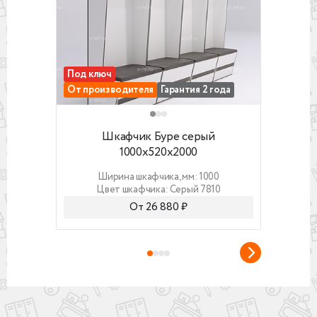
Под ключ
Под 
От производителя
Гарантия 2 года
От п
Шкафчик Буре серый 1000x520x2000
Шкафч
Шкафчик Буре серый
Шка
1000x520x2000
(ст
Ширина шкафчика, мм: 1000
Цвет шкафчика: Серый 7810
От 26 880 ₽