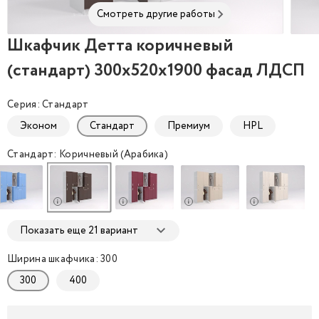
Смотреть другие работы
Шкафчик Детта коричневый
Шкафчик Детта коричневый (стандарт) 300x520x
Шкаф
(стандарт) 300x520x1900 фасад ЛДСП
Серия: Стандарт
Эконом
Стандарт
Премиум
HPL
Стандарт: Коричневый (Арабика)
Показать еще 21 вариант
Ширина шкафчика: 300
300
400