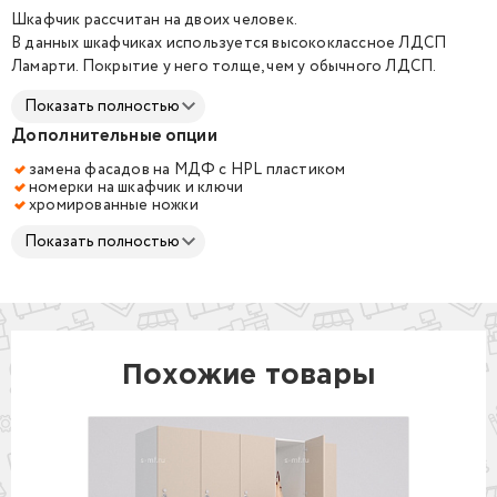
Шкафчик рассчитан на двоих человек.
В данных шкафчиках используется высококлассное ЛДСП
Ламарти. Покрытие у него толще, чем у обычного ЛДСП.
Плотность выше, чем у всех ЛДСП. За счёт этих характеристик
Показать полностью
шкафчики будут меньше подвержены влаге и механическим
Дополнительные опции
повреждениям. А фурнитура будет надёжно прикручена. Так
же это ЛДСП самое безопасное и подходит для
замена фасадов на МДФ с HPL пластиком
использования во всех сферах, в т.ч. в детских учреждениях.
номерки на шкафчик и ключи
хромированные ножки
Двухсекционные шкафчики помогут сэкономить
пространство в зоне раздевалки и обеспечить наибольшую
Показать полностью
вместимость мест на небольшой площади. Удобная опция -
скамья с подставкой.
Комплектация:
- ручка "кнопка"
- штанга для вешалок и двойной крючок внутри шкафчика
Похожие товары
- механический замок без мастер ключа
- задняя стенка накладная