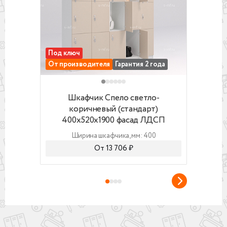
Под ключ
Гаран
От производителя
Гарантия 2 года
От п
Шкафчик Спело светло-коричневый (станда
Шкафч
Шкафчик Спело светло-
Ш
коричневый (стандарт)
(э
400x520x1900 фасад ЛДСП
Ширина шкафчика, мм: 400
От 13 706 ₽