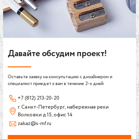
Давайте обсудим проект!
Мебель для клуба
виртуальной реальности
Зона ресепшн для "Medical on
Студия фитнеса "Be fit"
Невероятно красивый комплект
group"
Шкафы для раздевалок и
мебели в удивительной
Комплект мебели за 2 недели
Кафе "Краски вкуса"
ресепшн из износостойких
Оставьте заявку на консультацию с дизайнером и
атмосфере
для сетевой клиники
Барная стойка для кафе
материалов
специалист приедет к вам в течение 2-х дней
+7 (812) 213-20-20
г. Санкт-Петербург, набережная реки
Волковки д.15, офис 14
zakaz@s-mf.ru