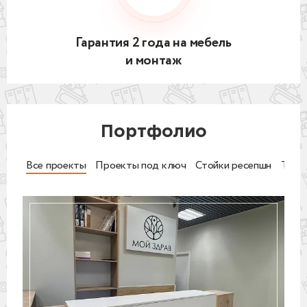
Гарантия 2 года на мебель
и монтаж
Портфолио
Все проекты
Проекты под ключ
Стойки ресепшн
Торг