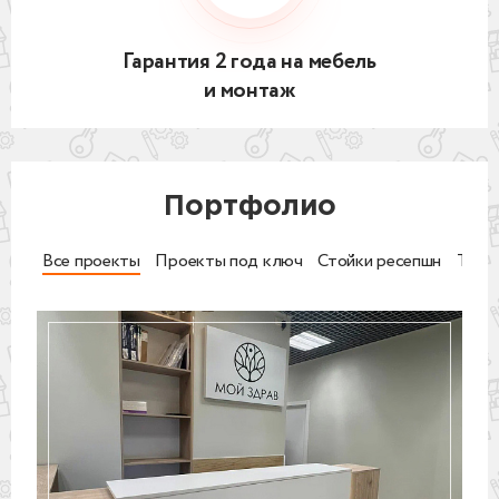
Гарантия 2 года на мебель
и монтаж
Портфолио
Все проекты
Проекты под ключ
Стойки ресепшн
Торг