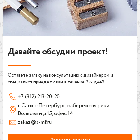
Давайте обсудим проект!
Мебель для клуба
виртуальной реальности
Зона ресепшн для "Medical on
Студия фитнеса "Be fit"
Невероятно красивый комплект
group"
Шкафы для раздевалок и
мебели в удивительной
Комплект мебели за 2 недели
Кафе "Краски вкуса"
ресепшн из износостойких
Оставьте заявку на консультацию с дизайнером и
атмосфере
для сетевой клиники
Барная стойка для кафе
материалов
специалист приедет к вам в течение 2-х дней
+7 (812) 213-20-20
г. Санкт-Петербург, набережная реки
Волковки д.15, офис 14
zakaz@s-mf.ru