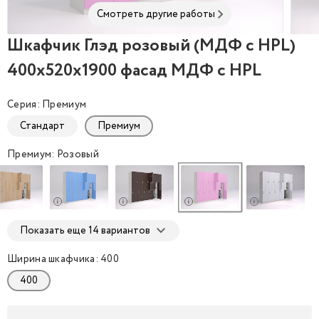
Смотреть другие работы
Шкафчик Глэд розовый (МДФ с HPL)
Шкафчик Глэд розовый (МДФ с HPL) 400x520x190
Шкаф
400x520x1900 фасад МДФ с HPL
Серия: Премиум
Стандарт
Премиум
Премиум: Розовый
Показать еще 14 вариантов
Ширина шкафчика: 400
400