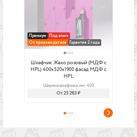
поставленного комплекта)
- усиленная задняя стенка (вставляется в пазы)
- увеличенная глубина шкафчика
Премиум
Под ключ
Прем
От производителя
Гарантия 2 года
От п
Шкафчик Жако розовый (МДФ с HPL) 400x
Шкафч
Шкафчик Жако розовый (МДФ с
Шка
HPL) 400x520x1900 фасад МДФ с
HPL
HPL
Ширина шкафчика, мм: 400
От 25 283 ₽