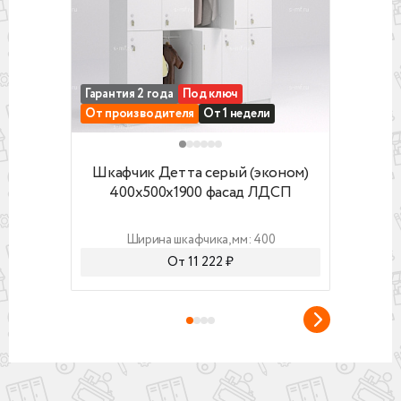
- усиленная задняя стенка (вставляется в пазы)
- увеличенная глубина шкафчика
Гарантия 2 года
Под ключ
Под 
От производителя
От 1 недели
От п
Шкафчик Детта серый (эконом) 400x500x1
Шкафч
Шкафчик Детта серый (эконом)
400x500x1900 фасад ЛДСП
8
Ширина шкафчика, мм: 400
От 11 222 ₽