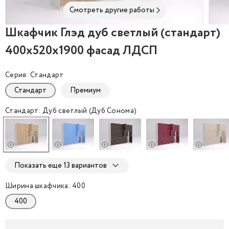
Смотреть другие работы
Шкафчик Глэд дуб светлый (стандарт)
Шкафчик Глэд дуб светлый (стандарт) 400x520x1
Шкаф
400x520x1900 фасад ЛДСП
Серия: Стандарт
Стандарт
Премиум
Стандарт: Дуб светлый (Дуб Сонома)
Показать еще 13 вариантов
Ширина шкафчика: 400
400