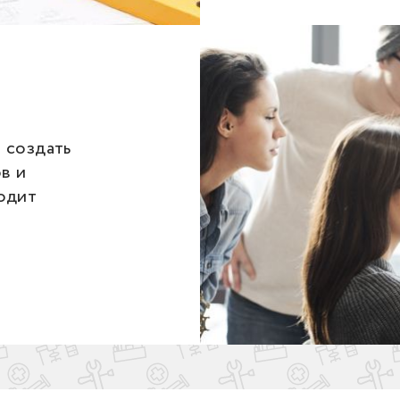
 создать
в и
одит