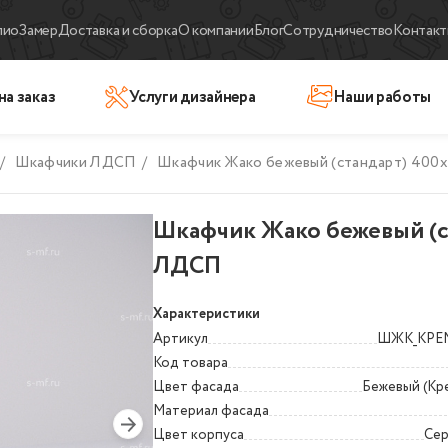
лио
Замер
Доставка и сборка
О компании
Блог
Сотрудничество
Контакт
на заказ
Услуги дизайнера
Наши работы
/
Шкафчики ЛДСП
/
Шкафчик Жако бежевый (стандарт) 400
Шкафчик Жако бежевый (с
ЛДСП
Характеристики
Артикул
ШЖК_КР
Код товара
Цвет фасада
Бежевый (Кр
Материал фасада
Цвет корпуса
Сер