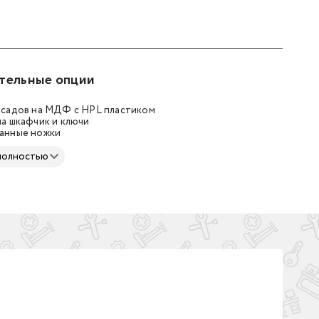
тельные опции
асадов на МДФ с HPL пластиком
а шкафчик и ключи
анные ножки
полностью