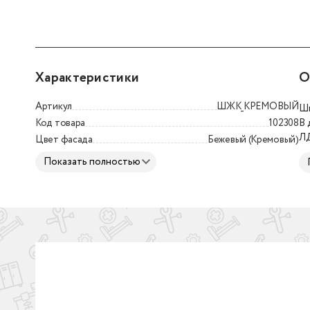
Характеристики
О
Артикул
ШЖК_КРЕМОВЫЙ
Шк
Код товара
102308
В 
ЛД
Цвет фасада
Бежевый (Кремовый)
ЛД
Показать полностью
ха
вл
бу
бе
сф
S-
се
пр
на
Шк