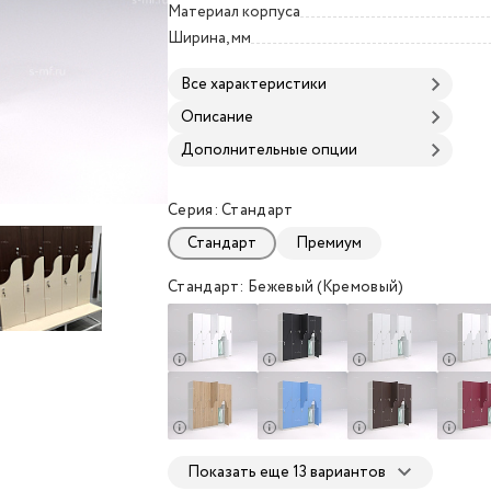
Материал корпуса
Ширина, мм
Все характеристики
Описание
Дополнительные опции
Серия: Стандарт
1900 фасад ЛДСП
1900 фасад ЛДСП
1900 фасад ЛДСП
1900 фасад ЛДСП
Стандарт
Премиум
Стандарт: Бежевый (Кремовый)
0x520x1900 фасад ЛДСП
стандарт) 400x520x1900 фасад ЛДСП
о бежевый (стандарт) 400x520x1900 фасад ЛДСП
Шкафчик Жако бежевый (стандарт) 400x520x1900 
Показать еще 13 вариантов