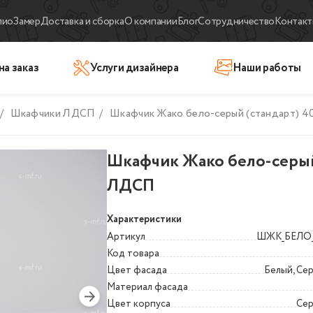
лио
Замер
Доставка и сборка
О компании
Блог
Сотрудничество
Контакт
на заказ
Услуги дизайнера
Наши работы
/
Шкафчики ЛДСП
/
Шкафчик Жако бело-серый (стандарт) 
Шкафчик Жако бело-серый
ЛДСП
Характеристики
Артикул
ШЖК_БЕЛО
Код товара
Цвет фасада
Белый, Се
Материал фасада
Цвет корпуса
Сер