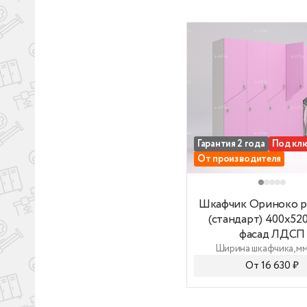
су
Ор
пр
Ко
- 
- 
шк
- 
кл
Гарантия 2 года
Под кл
по
От производителя
- 
- 
Шкафчик Ориноко ро
Шкафчик Ориноко 
(стандарт) 400x52
фасад ЛДСП
Ширина шкафчика, мм
От 16 630 ₽