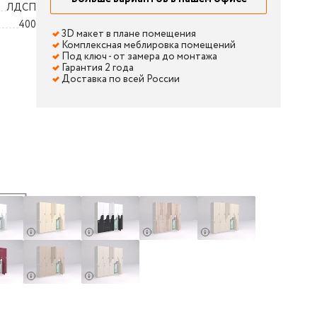
ЛДСП
400
3D макет в плане помещения
Комплексная меблировка помещений
Под ключ - от замера до монтажа
Гарантия 2 года
Доставка по всей России
ад ЛДСП
20x1900 фасад ЛДСП
дарт) 400x520x1900 фасад ЛДСП
серый (стандарт) 400x520x1900 фасад ЛДСП
 Жако бело-серый (стандарт) 400x520x1900 фаса