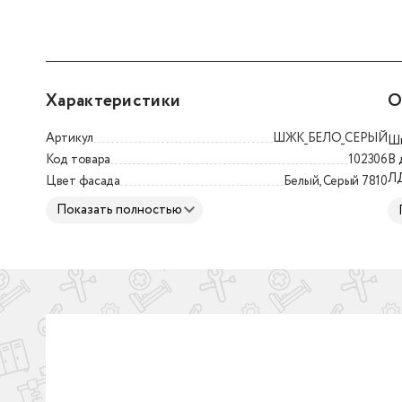
Характеристики
О
Артикул
ШЖК_БЕЛО_СЕРЫЙ
Шк
Код товара
102306
В 
ЛД
Цвет фасада
Белый, Серый 7810
ЛД
Показать полностью
ха
вл
бу
бе
сф
S-
се
пр
на
Шк