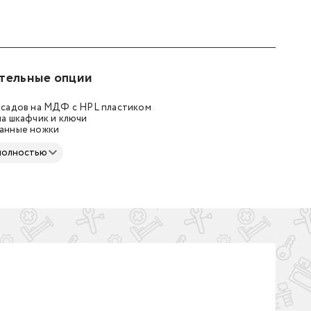
тельные опции
асадов на МДФ с HPL пластиком
а шкафчик и ключи
анные ножки
полностью