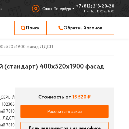
+7 (812) 213-20-20
ы
Санкт-Петербург
Пн-Пт, с 10:00 до 19:00
Поиск
Обратный звонок
400x520x1900 фасад ЛДСП
 (стандарт) 400x520x1900 фасад
Стоимость от
15 520 ₽
_СЕРЫЙ
102306
Рассчитать заказ
рый 7810
ЛДСП
ый 7810
Больше вариантов в нашем офисе