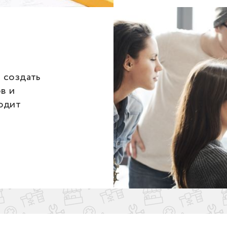
 создать
в и
одит