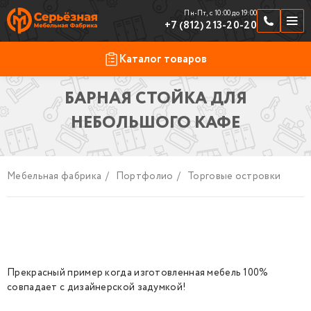
Пн-Пт, с 10:00 до 19:00
+7 (812) 213-20-20
Каталог товаров
БАРНАЯ СТОЙКА ДЛЯ
Продукция
По отраслям
НЕБОЛЬШОГО КАФЕ
Шкафчики
Скамейки и подставки
Мебельная фабрика
/
Портфолио
/
Торговые островки
Стойки ресепшен
Торговая мебель
Замки к шкафчикам
Прекрасный пример когда изготовленная мебель 100%
Фурнитура
совпадает с дизайнерской задумкой!