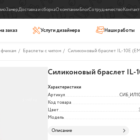
лио
Замер
Доставка и сборка
О компании
Блог
Сотрудничество
Контакт
на заказ
Услуги дизайнера
Наши работы
афчикам
/
Браслеты с чипом
/
Силиконовый браслет IL-10E (E
Силиконовый браслет IL-1
Характеристики
Артикул
СИБ_ИЛ1
Код товара
Цвет
Модель
Описание