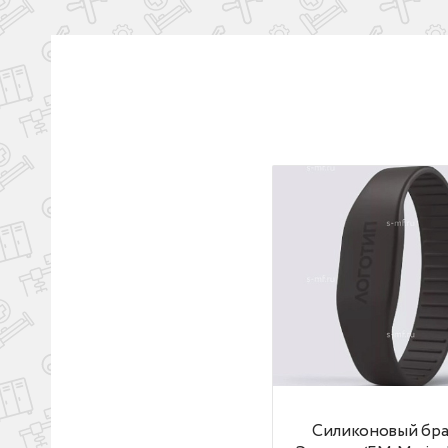
L 
До
С
К
З
Ж
Чи
До
ло
За
Силиконовый браслет
Силиконовый бра