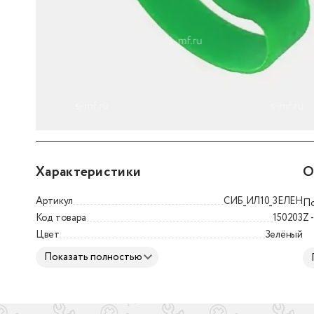
Силиконовый браслет IL-10E (EM-Marin)
Характеристики
О
Артикул
СИБ_ИЛ10_ЗЕЛЕН
По
Код товара
150203
Z 
Цвет
Зелёный
Ма
Показать полностью
Ги
Ра
S 
M 