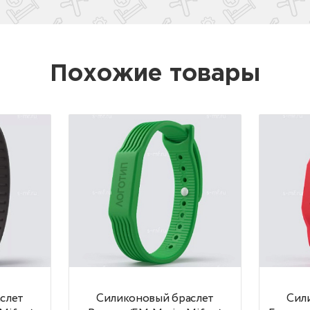
- диаметр 74 мм
ступные цвета:
иний
расный
еленый
Похожие товары
елтый
пы: EM Marine, IL-10E
полнительные фунции: возможно нанесение
готипа
каз от 50 шт.
 Эверест (EM-Marin, Mifare)
Силиконовый браслет Вектор (EM-Marin, M
Силиконо
слет
Силиконовый браслет
Сил