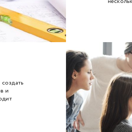
несколь
 создать
в и
одит