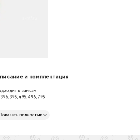
писание и комплектация
дходит к замкам:
- 396, 395, 495, 496, 795
териал:
Показать полностью
поаллергенный медицинский платиновый силикон
змеры:
- диаметр 54 мм
- диаметр 65 мм