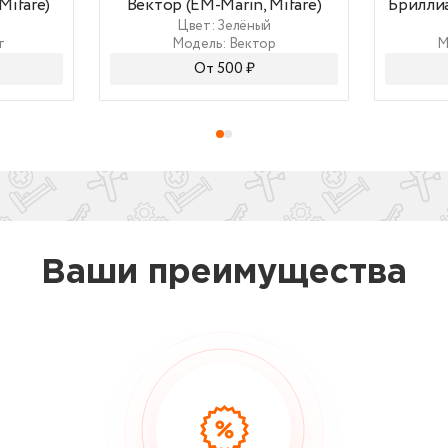
Mifare)
Вектор (EM-Marin, Mifare)
Бриллиа
Цвет: Зелёный
т
Модель: Вектор
М
От 500 ₽
Ваши преимущества