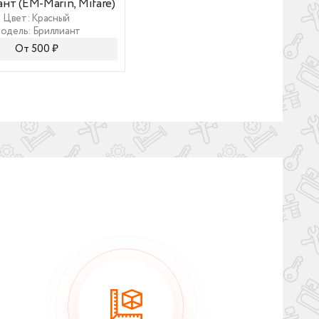
нт (EM-Marin, Mifare)
Эверест (EM-Marin, Mifare)
Цвет: Красный
Цвет: Голубой
одель: Бриллиант
Модель: Эверест
От 500 ₽
От 500 ₽