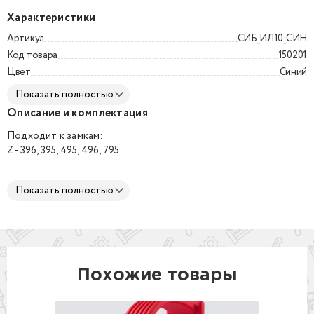
Характеристики
Артикул
СИБ_ИЛ10_СИН
Код товара
150201
Цвет
Синий
Показать полностью
Описание и комплектация
Подходит к замкам:
Z - 396, 395, 495, 496, 795
Материал:
Показать полностью
Гипоаллергенный медицинский платиновый силикон
Размеры:
S - диаметр 54 мм
M - диаметр 65 мм
L - диаметр 74 мм
Доступные цвета:
Похожие товары
Синий
Красный
Зеленый