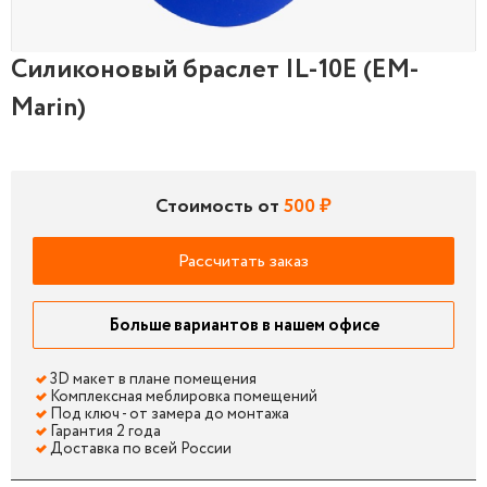
Силиконовый браслет IL-10E (EM-
Силиконовый браслет IL-10E (EM-Marin)
Marin)
Стоимость от
500 ₽
Рассчитать заказ
Больше вариантов в нашем офисе
3D макет в плане помещения
Комплексная меблировка помещений
Под ключ - от замера до монтажа
Гарантия 2 года
Доставка по всей России