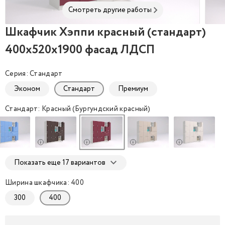
Смотреть другие работы
Шкафчик Хэппи красный (стандарт)
Шкафчик Хэппи красный (стандарт) 400x520x190
Шкаф
400x520x1900 фасад ЛДСП
Серия: Стандарт
Эконом
Стандарт
Премиум
Стандарт: Красный (Бургундский красный)
Показать еще 17 вариантов
Ширина шкафчика: 400
300
400