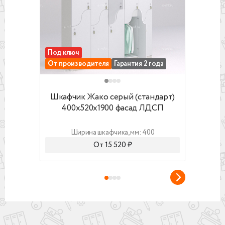
- усиленная задняя стенка (вставляется в пазы)
- увеличенная глубина шкафчика
Под ключ
Гаран
От производителя
Гарантия 2 года
От п
Шкафчик Жако серый (стандарт) 400x520x
Шкафч
Шкафчик Жако серый (стандарт)
Шка
400x520x1900 фасад ЛДСП
4
Ширина шкафчика, мм: 400
От 15 520 ₽