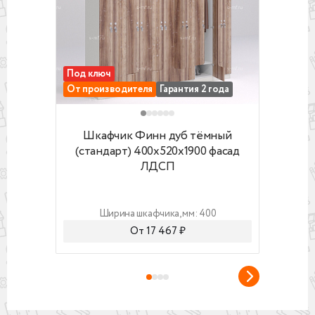
Под ключ
Под 
От производителя
Гарантия 2 года
От п
Шкафчик Финн дуб тёмный (стандарт) 400
Шкафч
Шкафчик Финн дуб тёмный
(стандарт) 400x520x1900 фасад
(ст
ЛДСП
Ширина шкафчика, мм: 400
От 17 467 ₽