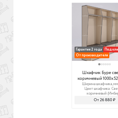
бе
сф
Ко
- 
- 
- 
- 
Гарантия 2 года
Под кл
От производителя
Шкафчик Буре светл
Шкафчик Буре све
коричневый 1000x5
Ширина шкафчика, мм
Цвет шкафчика: Све
коричневый (Имби
От 26 880 ₽