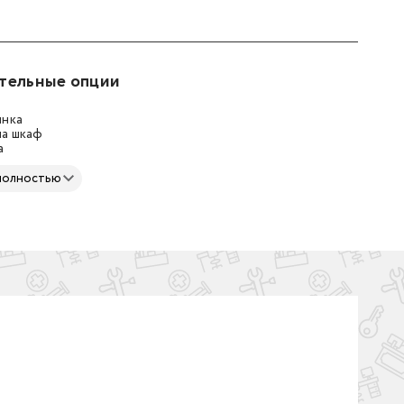
тельные опции
инка
на шкаф
а
полностью