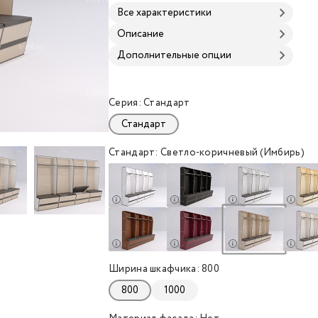
Все характеристики
Описание
Дополнительные опции
Серия: Стандарт
Стандарт
000
000
000
000
000
000
Стандарт: Светло-коричневый (Имбирь)
000
ый 800x520x2000
ло-коричневый 800x520x2000
к Буре светло-коричневый 800x520x2000
Шкафчик Буре светло-коричневый 800x520x2
Шкафчик Буре светло-коричневы
Ширина шкафчика: 800
800
1000