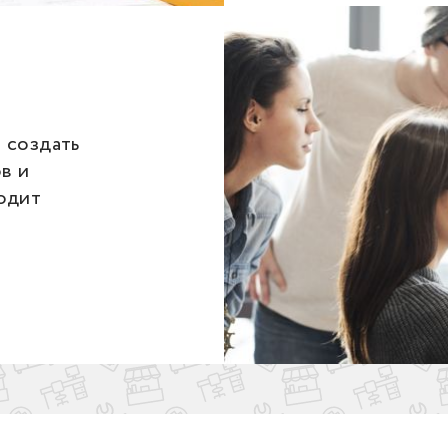
 создать
в и
одит