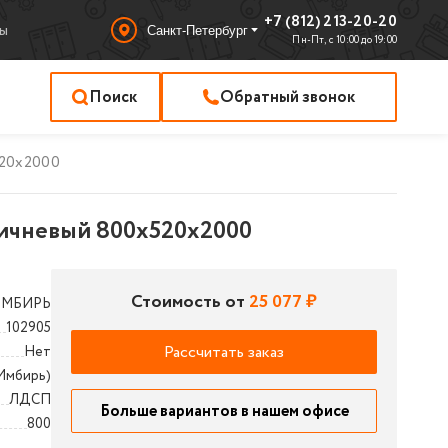
+7 (812) 213-20-20
ы
Санкт-Петербург
Пн-Пт, с 10:00 до 19:00
Поиск
Обратный звонок
520x2000
ичневый 800x520x2000
Стоимость от
25 077 ₽
ИМБИРЬ
102905
Рассчитать заказ
Нет
Имбирь)
ЛДСП
Больше вариантов в нашем офисе
800