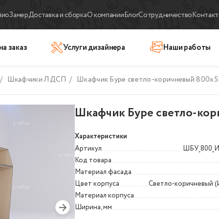
лио
Замер
Доставка и сборка
О компании
Блог
Сотрудничество
Контакт
на заказ
Услуги дизайнера
Наши работы
/
Шкафчики ЛДСП
/
Шкафчик Буре светло-коричневый 800x
Шкафчик Буре светло-кор
Характеристики
Артикул
ШБУ_800_
Код товара
Материал фасада
Цвет корпуса
Светло-коричневый (
Материал корпуса
Ширина, мм