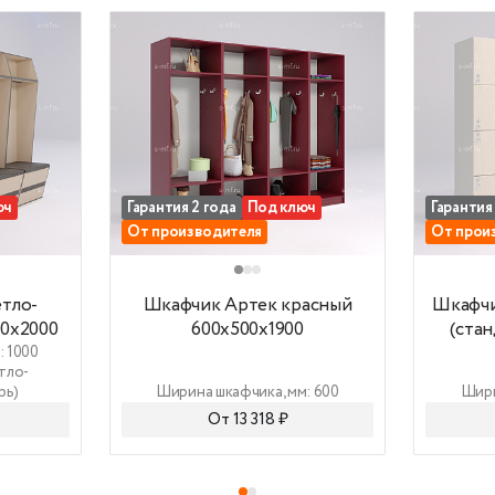
зопасное и подходит для использования во всех
ерах, в т.ч. в детских учреждениях.
мплектация:
полка для малогабаритных вещей
ящик с откидывающимся мягким сидением
вентиляционные отверстия в ящике
5 крючков для одежды
юч
Гарантия 2 года
Под ключ
Гарантия
От производителя
От прои
о-коричневый 1000x520x2000
Шкафчик Артек красный 600x500x1900
Шкафчик
тло-
Шкафчик Артек красный
Шкафчи
20x2000
600x500x1900
(стан
: 1000
тло-
рь)
Ширина шкафчика, мм: 600
Шири
От 13 318 ₽