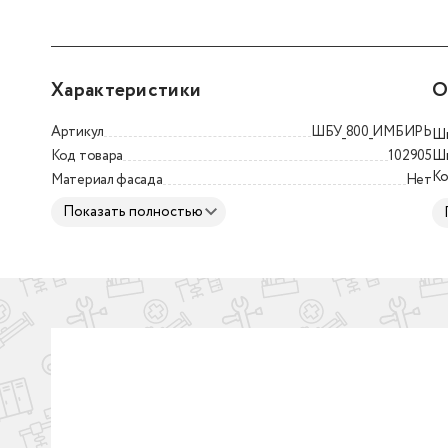
Характеристики
О
Артикул
ШБУ_800_ИМБИРЬ
Шк
Код товара
102905
Шк
Ко
Материал фасада
Нет
ра
Показать полностью
ос
си
ци
эф
сп
В 
ЛД
ЛД
ха
вл
бу