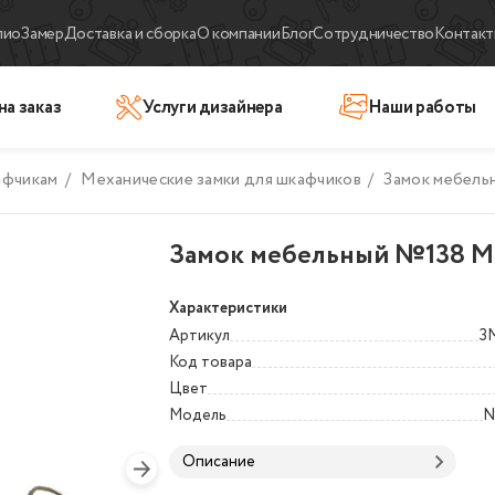
лио
Замер
Доставка и сборка
О компании
Блог
Сотрудничество
Контакт
на заказ
Услуги дизайнера
Наши работы
афчикам
/
Механические замки для шкафчиков
/
Замок мебель
Замок мебельный №138 M
Характеристики
Артикул
З
Код товара
Цвет
Модель
№
Описание