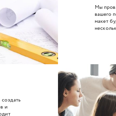
Мы пров
вашего 
макет бу
несколь
 создать
в и
одит