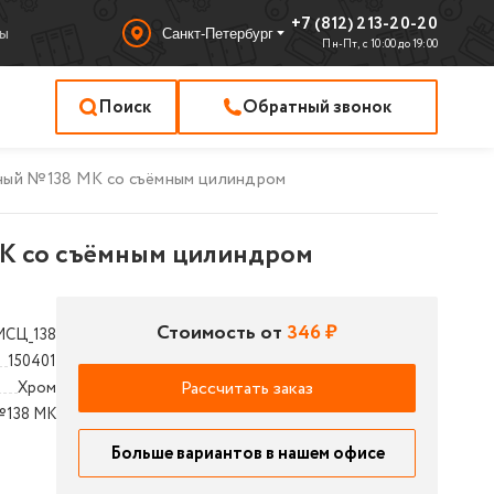
+7 (812) 213-20-20
ы
Санкт-Петербург
Пн-Пт, с 10:00 до 19:00
Поиск
Обратный звонок
ный №138 MK со съёмным цилиндром
K со съёмным цилиндром
Стоимость от
346 ₽
МСЦ_138
150401
Рассчитать заказ
Хром
138 МК
Больше вариантов в нашем офисе