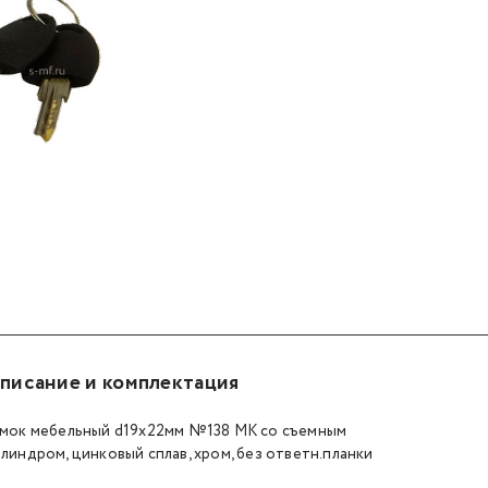
дром
дром
 со съёмным цилиндром
ный №138 MK со съёмным цилиндром
писание и комплектация
мок мебельный d19х22мм №138 MK со съемным
линдром, цинковый сплав, хром, без ответн.планки