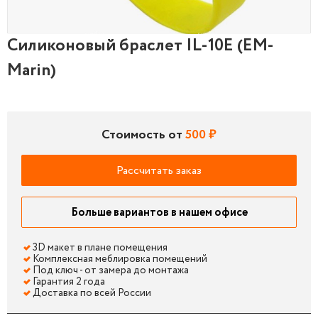
Силиконовый браслет IL-10E (EM-
Силиконовый браслет IL-10E (EM-Marin)
Marin)
Стоимость от
500 ₽
Рассчитать заказ
Больше вариантов в нашем офисе
3D макет в плане помещения
Комплексная меблировка помещений
Под ключ - от замера до монтажа
Гарантия 2 года
Доставка по всей России