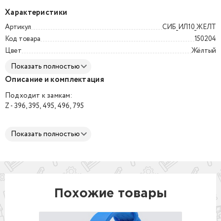
Характеристики
Артикул
СИБ_ИЛ10_ЖЕЛТ
Код товара
150204
Цвет
Жёлтый
Показать полностью
Описание и комплектация
Подходит к замкам:
Z - 396, 395, 495, 496, 795
Материал:
Показать полностью
Гипоаллергенный медицинский платиновый силикон
Размеры:
S - диаметр 54 мм
M - диаметр 65 мм
L - диаметр 74 мм
Доступные цвета:
Похожие товары
Синий
Красный
Зеленый