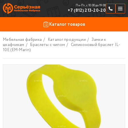
Пн-Пт, с 10:00 до 19:00
+7 (812) 213-20-20
Каталог товаров
Мебельная фабрика
/
Каталог продукции
/
Замки к
Продукция
По отраслям
шкафчикам
/
Браслеты с чипом
/
Силиконовый браслет IL-
10E (EM-Marin)
Шкафчики
Скамейки и подставки
Стойки ресепшен
Торговая мебель
Замки к шкафчикам
Фурнитура