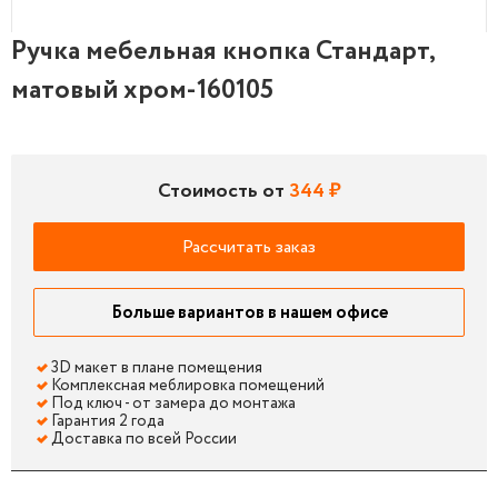
Ручка мебельная кнопка Стандарт,
Ручка мебельная кнопка Стандарт, матовый хром-16
матовый хром-160105
Стоимость от
344 ₽
Рассчитать заказ
Больше вариантов в нашем офисе
3D макет в плане помещения
Комплексная меблировка помещений
Под ключ - от замера до монтажа
Гарантия 2 года
Доставка по всей России