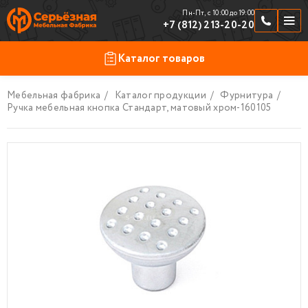
Пн-Пт, с 10:00 до 19:00
+7 (812) 213-20-20
Каталог товаров
Мебельная фабрика
/
Каталог продукции
/
Фурнитура
/
Продукция
По отраслям
Ручка мебельная кнопка Стандарт, матовый хром-160105
Шкафчики
Скамейки и подставки
Стойки ресепшен
Торговая мебель
Замки к шкафчикам
Фурнитура