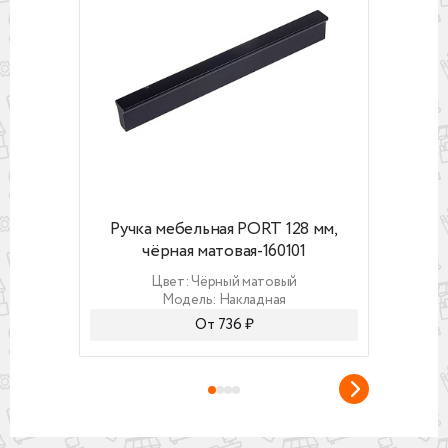
Ручка мебельная PORT 128 мм, чёрная матова
Ручка 
Ручка мебельная PORT 128 мм,
Ру
чёрная матовая-160101
Цвет: Чёрный матовый
Модель: Накладная
От 736 ₽