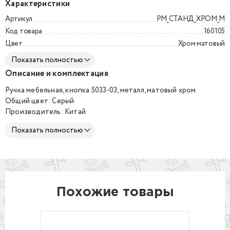
Характеристики
Артикул
РМ_СТАНД_ХРОМ_М
Код товара
160105
Цвет
Хром матовый
Показать полностью
Описание и комплектация
Ручка мебельная, кнопка 5033-03, металл, матовый хром
Общий цвет: Серый
Производитель: Китай
Серия: Модерн
Показать полностью
Материал: ZnAl (цинковый сплав)
Модель: Кнопка
Цвет: Матовый хром
Похожие товары