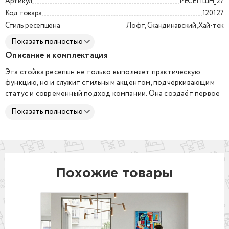
Артикул
РЕСЕПШН_27
Код товара
120127
Стиль ресепшена
Лофт, Скандинавский, Хай-тек
Показать полностью
Описание и комплектация
Эта стойка ресепшн не только выполняет практическую
функцию, но и служит стильным акцентом, подчёркивающим
статус и современный подход компании. Она создаёт первое
положительное впечатление у посетителей и задаёт тон
Показать полностью
всему пространству.
Фасадная часть декорируется подсветкой, цвет свечения
может быть любой.
Предлагаем большой выбор материалов, это позволит
интегрировать стойку в любой интерьер.
Внутри стойки располагается рабочая столешница, которую
Похожие товары
можно дополнить тумбами с ящиками, полками и
перегородками для документов и офисных принадлежностей.
Ресепшн может быть изготовлен в любых размерах.