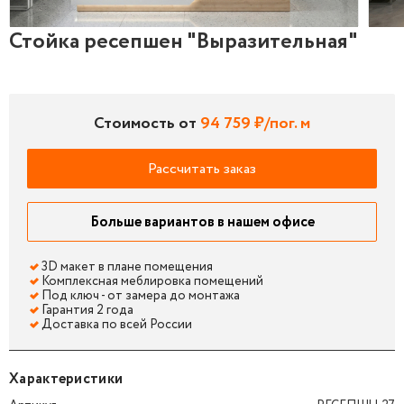
Стойка ресепшен "Выразительная"
Стойка ресепшен "Выразительная"
Стой
Стоимость от
94 759 ₽/пог. м
Рассчитать заказ
Больше вариантов в нашем офисе
3D макет в плане помещения
Комплексная меблировка помещений
Под ключ - от замера до монтажа
Гарантия 2 года
Доставка по всей России
Характеристики