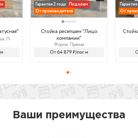
юч
Гарантия 2 года
Под ключ
Гарантия
От производителя
От прои
атусная"
Стойка ресепшен "Лицо компании"
Стойка р
атусная"
Стойка ресепшен "Лицо
Стойк
компании"
я , П-
Форма: Прямая
г. м
От 64 879 ₽/пог. м
Ваши преимущества