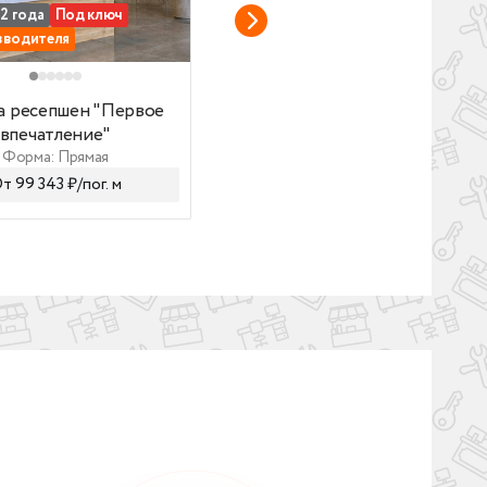
 2 года
Под ключ
Гарантия 2 года
Под ключ
зводителя
От производителя
есепшен "Первое впечатление"
Стойка ресепшен "Современн
а ресепшен "Первое
Стойка ресепшен
впечатление"
"Современная"
Форма: Прямая
Форма: Прямая, Угловая
От 99 343 ₽/пог. м
От 121 104 ₽/пог. м