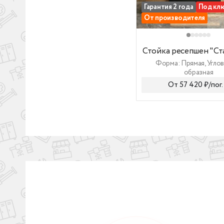
Гарантия 2 года
Под кл
От производителя
Стойка ресепшен "Ст
Стойка ресепшен "Ст
Форма: Прямая, Углова
образная
От 57 420 ₽/по