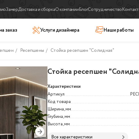
лио
Замер
Доставка и сборка
О компании
Блог
Сотрудничество
Контакт
на заказ
Услуги дизайнера
Наши работы
сепшен
/
Ресепшены
/
Стойка ресепшен "Солидная"
Стойка ресепшен "Солидн
Характеристики
Артикул
РЕС
Код товара
Ширина, мм
Глубина, мм
Высота, мм
Все характеристики