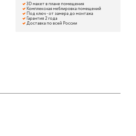
3D макет в плане помещения
Комплексная меблировка помещений
Под ключ - от замера до монтажа
Гарантия 2 года
Доставка по всей России
лидная"
ресепшен "Солидная"
Стойка ресепшен "Солидная"
Стойка ресепшен "Солидная"
Стойка ресепшен "Со
Стойка р