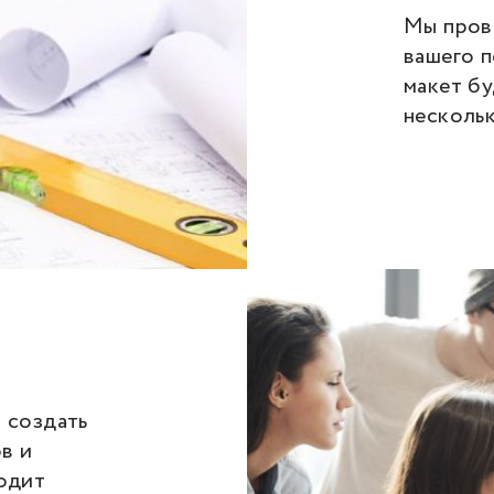
Мы пров
вашего 
макет бу
несколь
 создать
в и
одит