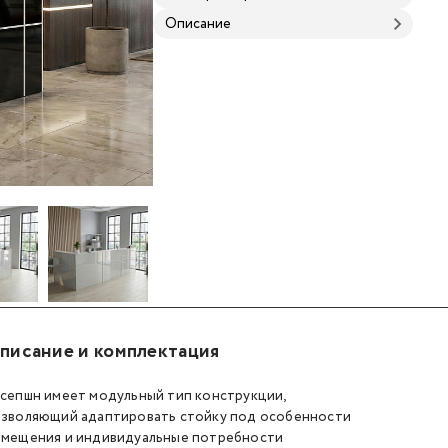
Описание
олидная"
 ресепшен "Солидная"
Стойка ресепшен "Солидная"
Стойка ресепшен "Солидная"
Стойка ресепшен "Со
Стойка 
писание и комплектация
сепшн имеет модульный тип конструкции,
зволяющий адаптировать стойку под особенности
мещения и индивидуальные потребности