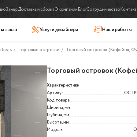
лио
Замер
Доставка и сборка
О компании
Блог
Сотрудничество
Контакт
на заказ
Услуги дизайнера
Наши работы
ебель
/
Торговые островки
/
Торговый островок (Кофейня, Ф
Торговый островок (Кофе
Характеристики
Артикул
ОСТР
Код товара
Ширина, мм
Глубина, мм
Высота, мм
Модель
О