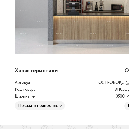
Торговый островок (Кофейня, Фудхолл) 3500
Характеристики
О
Артикул
ОСТРОВОК_5
Ко
Код товара
131105
фу
пр
Ширина, мм
3500
по
Показать полностью
Ма
ок
по