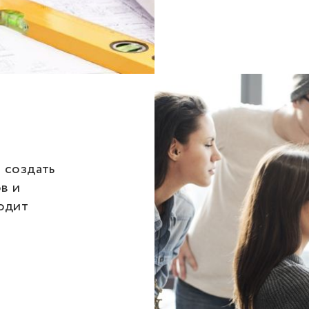
 создать
в и
одит