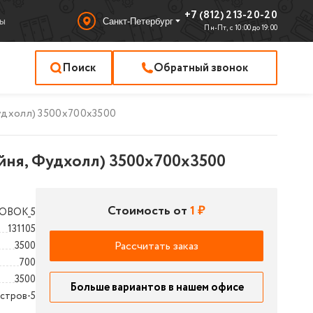
+7 (812) 213-20-20
ы
Санкт-Петербург
Пн-Пт, с 10:00 до 19:00
Поиск
Обратный звонок
удхолл) 3500x700x3500
йня, Фудхолл) 3500x700x3500
Стоимость от
1 ₽
ОВОК_5
131105
Рассчитать заказ
3500
700
3500
Больше вариантов в нашем офисе
стров-5