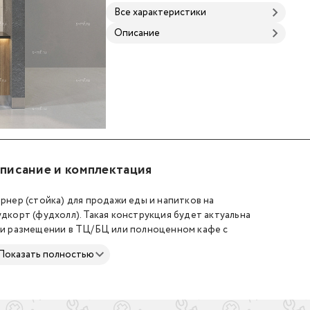
Все характеристики
Описание
x700x3500
писание и комплектация
рнер (стойка) для продажи еды и напитков на
дкорт (фудхолл). Такая конструкция будет актуальна
и размещении в ТЦ/БЦ или полноценном кафе с
садочными местами.
Показать полностью
териалы изготовления: металлические каркасы,
рашенные в RAL, фасад из МДФ с HPL пластиком
вышенной износостойкости, столешница из