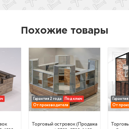
кусственного камня.
льшой выбор цветов - древесные и монохромные,
янцевые и матовые.
бариты островка 3500*700. Можем изготовить
Похожие товары
нструкцию любых размеров.
юч
Гарантия 2 года
Под ключ
Гарантия
От производителя
От прои
Кофейня) 3500x2500x1200
Торговый островок (Продажа товаров) 2
Торговы
вок
Торговый островок (Продажа
Торговы