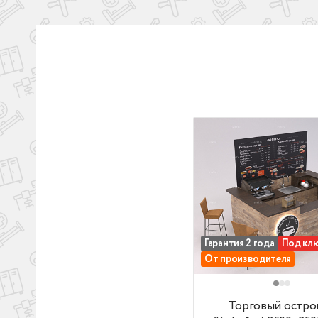
ис
Бо
гл
Га
ко
Гарантия 2 года
Под кл
От производителя
Торговый островок (
Торговый остро