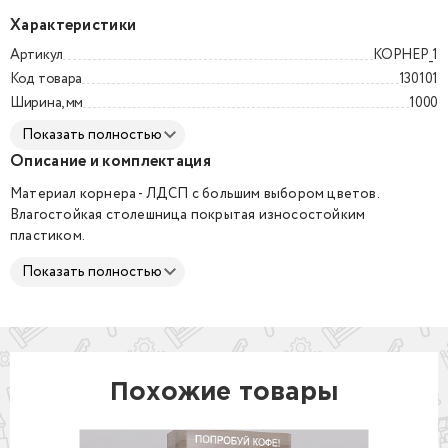
Характеристики
Артикул
КОРНЕР_1
Код товара
130101
Ширина, мм
1000
Показать полностью
Описание и комплектация
Материал корнера - ЛДСП с большим выбором цветов.
Влагостойкая столешница покрытая износостойким
пластиком.
Показать полностью
Тумба запирается на 2 замка.
Наполнение тумбы: справа - ниша для мусорного ведра, слева -
полка.
Стоимость может незначительно варьироваться от
выбранного цвета ЛДСП.
Похожие товары
В цену не включены:
- диспенсеры для стаканов (их покупает заказчик). По желанию
стаканы могут располагаться в органайзере на столешнице;