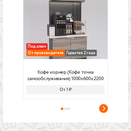
- логотип/световые вывески, меню.
Под ключ
Под 
От производителя
Гарантия 2 года
От п
Кофе корнер (Кофе точка самообслуживания
Кофе 
Кофе корнер (Кофе точка
самообслуживания) 1000x600x2200
само
От 1 ₽