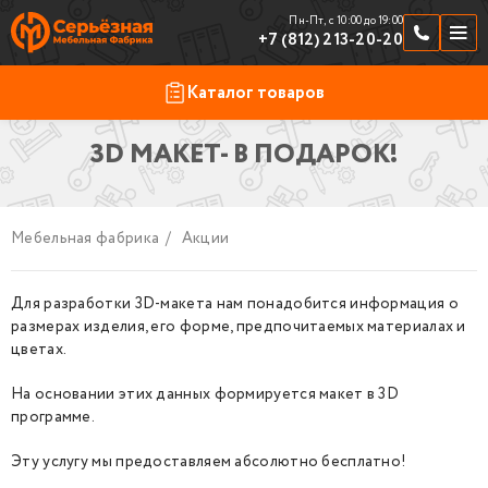
Пн-Пт, с 10:00 до 19:00
+7 (812) 213-20-20
Каталог товаров
3D МАКЕТ- В ПОДАРОК!
Продукция
По отраслям
Шкафчики
Мебельная фабрика
/
Акции
Скамейки и подставки
Для разработки 3D-макета нам понадобится информация о
Стойки ресепшен
размерах изделия, его форме, предпочитаемых материалах и
цветах.
Торговая мебель
На основании этих данных формируется макет в 3D
Замки к шкафчикам
программе.
Фурнитура
Эту услугу мы предоставляем абсолютно бесплатно!